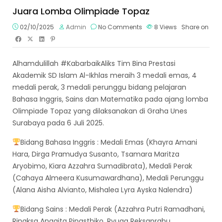
Juara Lomba Olimpiade Topaz
02/10/2025
Admin
No Comments
8
Views
Share on
Alhamdulillah #KabarbaikAliks Tim Bina Prestasi
Akademik SD Islam Al-Ikhlas meraih 3 medali emas, 4
medali perak, 3 medali perunggu bidang pelajaran
Bahasa Inggris, Sains dan Matematika pada ajang lomba
Olimpiade Topaz yang dilaksanakan di Graha Unes
Surabaya pada 6 Juli 2025.
Bidang Bahasa Inggris : Medali Emas (Khayra Amani
Hara, Dirga Pramudya Susanto, Tsamara Maritza
Aryobimo, Kiara Azzahra Sumadibrata), Medali Perak
(Cahaya Almeera Kusumawardhana), Medali Perunggu
(Alana Aisha Alvianto, Mishalea Lyra Ayska Nalendra)
Bidang Sains : Medali Perak (Azzahra Putri Ramadhani,
Rinaksa Anggita Pinasthiko, Ryuga Reksaprabu