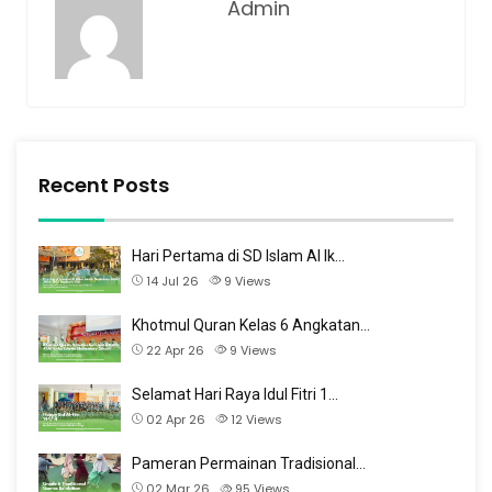
Admin
Recent Posts
Hari Pertama di SD Islam Al Ik…
14 Jul 26
9
Views
Khotmul Quran Kelas 6 Angkatan…
22 Apr 26
9
Views
Selamat Hari Raya Idul Fitri 1…
02 Apr 26
12
Views
Pameran Permainan Tradisional…
02 Mar 26
95
Views