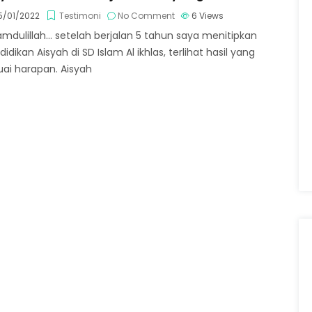
/01/2022
Testimoni
No Comment
6
Views
amdulillah… setelah berjalan 5 tahun saya menitipkan
idikan Aisyah di SD Islam Al ikhlas, terlihat hasil yang
uai harapan. Aisyah