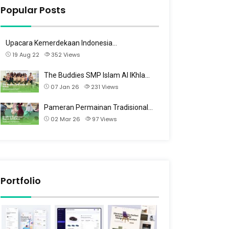
Popular Posts
Upacara Kemerdekaan Indonesia…
19 Aug 22
352
Views
The Buddies SMP Islam Al IKhla…
07 Jan 26
231
Views
Pameran Permainan Tradisional…
02 Mar 26
97
Views
Portfolio