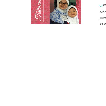
05
Alh
pend
ses