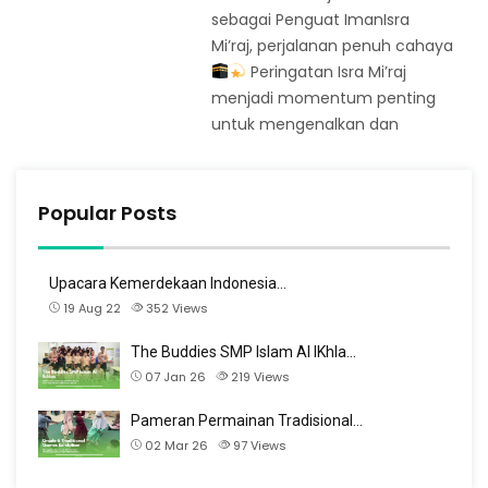
sebagai Penguat ImanIsra
Mi’raj, perjalanan penuh cahaya
Peringatan Isra Mi’raj
menjadi momentum penting
untuk mengenalkan dan
Popular Posts
Upacara Kemerdekaan Indonesia…
19 Aug 22
352
Views
The Buddies SMP Islam Al IKhla…
07 Jan 26
219
Views
Pameran Permainan Tradisional…
02 Mar 26
97
Views