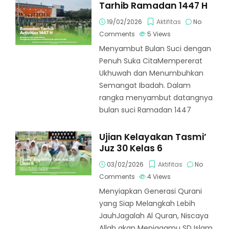
Tarhib Ramadan 1447 H
19/02/2026
Aktifitas
No
Comments
5
Views
Menyambut Bulan Suci dengan
Penuh Suka CitaMempererat
Ukhuwah dan Menumbuhkan
Semangat Ibadah. Dalam
rangka menyambut datangnya
bulan suci Ramadan 1447
Ujian Kelayakan Tasmi’
Juz 30 Kelas 6
03/02/2026
Aktifitas
No
Comments
4
Views
Menyiapkan Generasi Qurani
yang Siap Melangkah Lebih
JauhJagalah Al Quran, Niscaya
Allah akan Menjagamu SD Islam