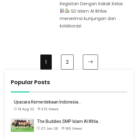
Kegiatan Dengan Kakak Kelas
SD Islam Al Ikhlas
menerima kunjungan dan
kolaborasi
1
2
Next page
Popular Posts
Upacara Kemerdekaan Indonesia…
19 Aug 22
272
Views
The Buddies SMP Islam Al IKhla…
07 Jan 26
165
Views