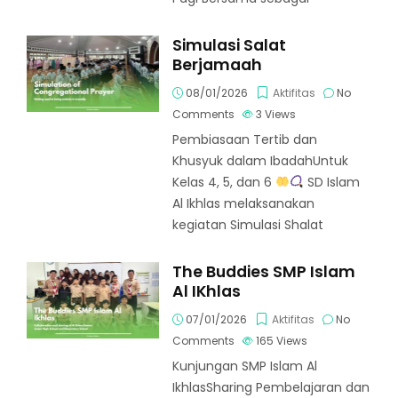
Simulasi Salat
Berjamaah
08/01/2026
Aktifitas
No
Comments
3
Views
Pembiasaan Tertib dan
Khusyuk dalam IbadahUntuk
Kelas 4, 5, dan 6
SD Islam
Al Ikhlas melaksanakan
kegiatan Simulasi Shalat
The Buddies SMP Islam
Al IKhlas
07/01/2026
Aktifitas
No
Comments
165
Views
Kunjungan SMP Islam Al
IkhlasSharing Pembelajaran dan