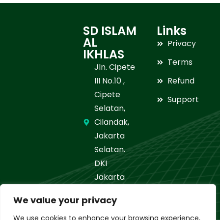
SD ISLAM
Links
AL
Privacy
IKHLAS
Terms
Jln. Cipete
III No.10 ,
Refund
Cipete
Support
Selatan,
Cilandak,
Jakarta
Selatan.
DKI
Jakarta
021-
We value your privacy
7664506
We use cookies to enhance your browsing experience,