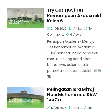
Try Out TKA (Tes
Kemampuan Akademik)
Kelas 6
21/01/2026
Artikel
No
Comments
6
Views
Persiapan Akademik Menuju
Tes Kemampuan Akademik
(TKA)Sebagai indikator seleksi
masuk jenjang pendidikan
berikutnya, bukan untuk
penentu kelulusan sekolah
SD
Peringatan Isra Mi’raj
Nabi Muhammad SAW
1447 H
17/01/2026
Artikel
No