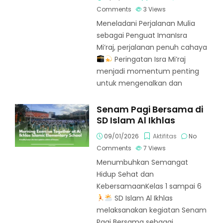
Comments
3
Views
Meneladani Perjalanan Mulia
sebagai Penguat ImanIsra
Mi’raj, perjalanan penuh cahaya
Peringatan Isra Mi’raj
menjadi momentum penting
untuk mengenalkan dan
Senam Pagi Bersama di
SD Islam Al Ikhlas
09/01/2026
Aktifitas
No
Comments
7
Views
Menumbuhkan Semangat
Hidup Sehat dan
KebersamaanKelas 1 sampai 6
SD Islam Al Ikhlas
melaksanakan kegiatan Senam
Pagi Bersama sebagai