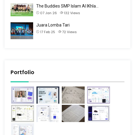
The Buddies SMP Islam Al IKhla…
07 Jan 26
132
Views
Juara Lomba Tari
17 Feb 25
72
Views
Portfolio