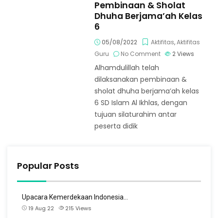
Pembinaan & Sholat
Dhuha Berjama’ah Kelas
6
05/08/2022
Aktifitas
,
Aktifitas
Guru
No Comment
2
Views
Alhamdulillah telah
dilaksanakan pembinaan &
sholat dhuha berjama’ah kelas
6 SD Islam Al Ikhlas, dengan
tujuan silaturahim antar
peserta didik
Popular Posts
Upacara Kemerdekaan Indonesia…
19 Aug 22
215
Views