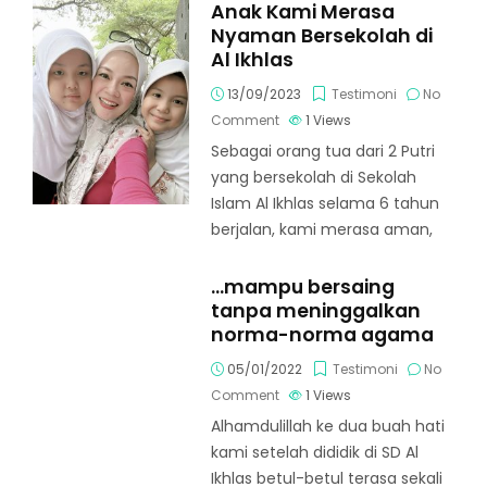
Anak Kami Merasa
Nyaman Bersekolah di
Al Ikhlas
13/09/2023
Testimoni
No
Comment
1
Views
Sebagai orang tua dari 2 Putri
yang bersekolah di Sekolah
Islam Al Ikhlas selama 6 tahun
berjalan, kami merasa aman,
…mampu bersaing
tanpa meninggalkan
norma-norma agama
05/01/2022
Testimoni
No
Comment
1
Views
Alhamdulillah ke dua buah hati
kami setelah dididik di SD Al
Ikhlas betul-betul terasa sekali