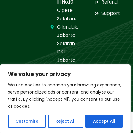
III No.10 ,
Refund
Cipete
Support
Selatan,
Cilandak,
Jakarta
Selatan.
DKI
Jakarta
021-
We value your privacy
7664506
We use cookies to enhance your browsing experience,
serve personalized ads or content, and analyze our
www.alix.sch.id/sd-
traffic. By clicking "Accept All", you consent to our use
islam
of cookies.
sdislamalikhlas@gmail.com
Customize
Reject All
Accept All