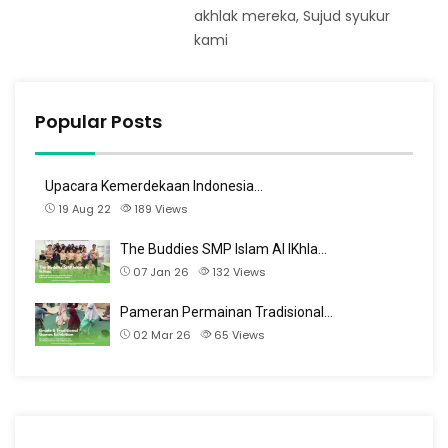
akhlak mereka, Sujud syukur
kami
Popular Posts
Upacara Kemerdekaan Indonesia…
19 Aug 22
189
Views
The Buddies SMP Islam Al IKhla…
07 Jan 26
132
Views
Pameran Permainan Tradisional…
02 Mar 26
65
Views