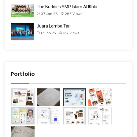
The Buddies SMP Islam Al IKhla…
07 Jan 26
268
Views
Juara Lomba Tari
17 Feb 25
132
Views
Portfolio