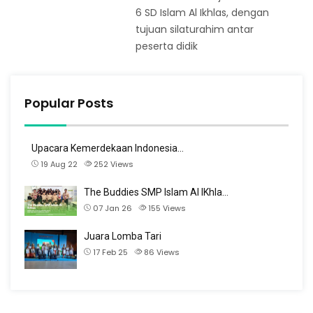
6 SD Islam Al Ikhlas, dengan
tujuan silaturahim antar
peserta didik
Popular Posts
Upacara Kemerdekaan Indonesia…
19 Aug 22
252
Views
The Buddies SMP Islam Al IKhla…
07 Jan 26
155
Views
Juara Lomba Tari
17 Feb 25
86
Views