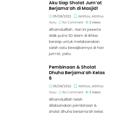
Aku Siap Sholat Jum’at
Berjama’ah di Masjid!
05/08/2022
Aktifitas
,
Aktifitas
Guru
No Comment
2
Views
Alhamdulillah.. Hari ini peserta
didik putra SD Islam Al Ikhlas
bersiap untuk melaksanakan
salah satu kewajibannya di hari
jum’at, yaitu
Pembinaan & Sholat
Dhuha Berjama’ah Kelas
6
05/08/2022
Aktifitas
,
Aktifitas
Guru
No Comment
2
Views
Alhamdulillah telah
dilaksanakan pembinaan &
sholat dhuha berjama’ah kelas