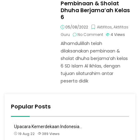
Pembinaan & Sholat
Dhuha Berjama’ah Kelas
6
05/08/2022
Aktifitas
,
Aktifitas
Guru
No Comment
4
Views
Alhamdulillah telah
dilaksanakan pembinaan &
sholat dhuha berjama’ah kelas
6 SD Islam Al Ikhlas, dengan
tujuan silaturahim antar
peserta didik
Popular Posts
Upacara Kemerdekaan Indonesia…
19 Aug 22
389
Views