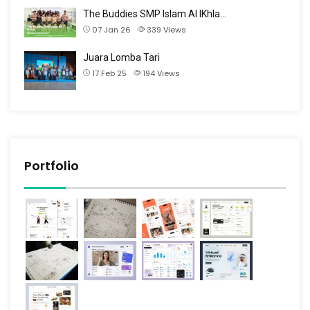
The Buddies SMP Islam Al IKhla…
07 Jan 26
339
Views
Juara Lomba Tari
17 Feb 25
194
Views
Portfolio