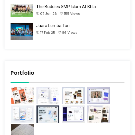
The Buddies SMP Islam Al IKhla…
07 Jan 26
155
Views
Juara Lomba Tari
17 Feb 25
86
Views
Portfolio