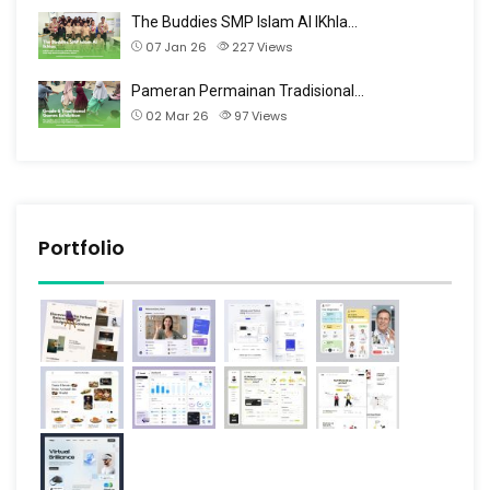
The Buddies SMP Islam Al IKhla…
07 Jan 26
227
Views
Pameran Permainan Tradisional…
02 Mar 26
97
Views
Portfolio