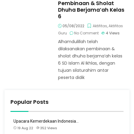
Pembinaan & Sholat
Dhuha Berjama’ah Kelas
6
05/08/2022
Aktifitas
,
Aktifitas
Guru
No Comment
4
Views
Alhamdulillah telah
dilaksanakan pembinaan &
sholat dhuha berjama’ah kelas
6 SD Islam Al Ikhlas, dengan
tujuan silaturahim antar
peserta didik
Popular Posts
Upacara Kemerdekaan Indonesia…
19 Aug 22
352
Views