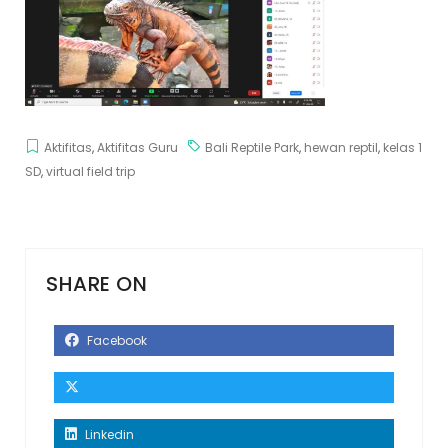
Aktifitas
,
Aktifitas Guru
Bali Reptile Park
,
hewan reptil
,
kelas 1
SD
,
virtual field trip
SHARE ON
Facebook
Linkedin