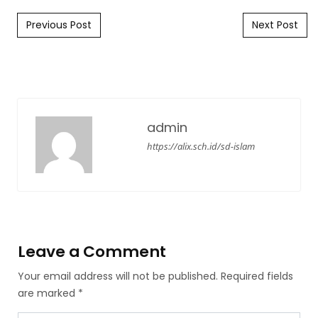
Post navigation
Previous Post
Next Post
admin
https://alix.sch.id/sd-islam
Leave a Comment
Your email address will not be published.
Required fields
are marked
*