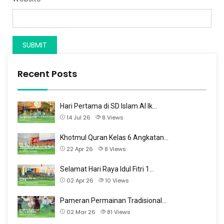
Recent Posts
Hari Pertama di SD Islam Al Ik…
14 Jul 26
8
Views
Khotmul Quran Kelas 6 Angkatan…
22 Apr 26
8
Views
Selamat Hari Raya Idul Fitri 1…
02 Apr 26
10
Views
Pameran Permainan Tradisional…
02 Mar 26
81
Views