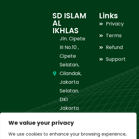
SD ISLAM
Links
AL
Privacy
IKHLAS
Terms
Jln. Cipete
III No.10 ,
Refund
Cipete
Support
Selatan,
Cilandak,
Jakarta
Selatan.
DKI
Jakarta
021-
We value your privacy
7664506
We use cookies to enhance your browsing experience,