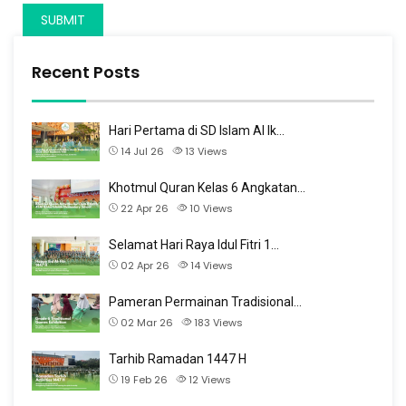
Recent Posts
Hari Pertama di SD Islam Al Ik…
14 Jul 26
13
Views
Khotmul Quran Kelas 6 Angkatan…
22 Apr 26
10
Views
Selamat Hari Raya Idul Fitri 1…
02 Apr 26
14
Views
Pameran Permainan Tradisional…
02 Mar 26
183
Views
Tarhib Ramadan 1447 H
19 Feb 26
12
Views