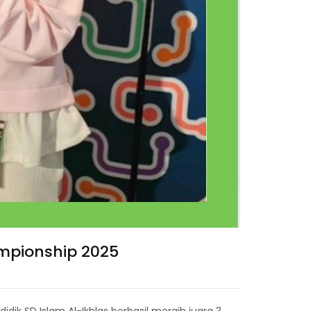
pionship 2025
idik SD Islam Al-Ikhlas berhasil meraih juara 3