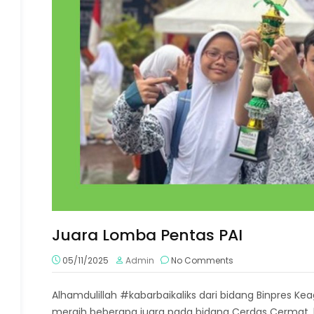
Juara Lomba Pentas PAI
05/11/2025
Admin
No Comments
Alhamdulillah #kabarbaikaliks dari bidang Binpres Ke
meraih beberapa juara pada bidang Cerdas Cermat,