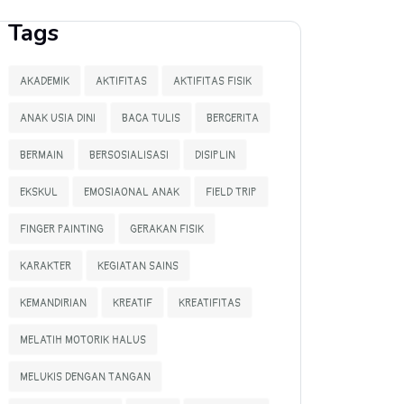
Tags
AKADEMIK
AKTIFITAS
AKTIFITAS FISIK
ANAK USIA DINI
BACA TULIS
BERCERITA
BERMAIN
BERSOSIALISASI
DISIPLIN
EKSKUL
EMOSIAONAL ANAK
FIELD TRIP
FINGER PAINTING
GERAKAN FISIK
KARAKTER
KEGIATAN SAINS
KEMANDIRIAN
KREATIF
KREATIFITAS
MELATIH MOTORIK HALUS
MELUKIS DENGAN TANGAN