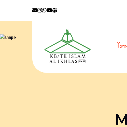
Hom
M