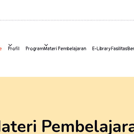
e
Profil
Program
Materi Pembelajaran
E-Library
Fasilitas
Ber
ateri Pembelajar