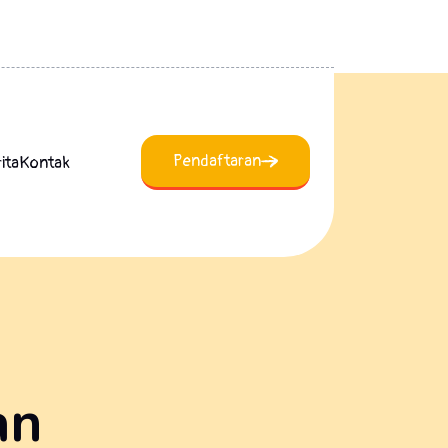
Pendaftaran
ita
Kontak
an